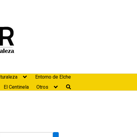
turaleza
Entorno de Elche
El Centinela
Otros