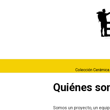
Saltar
al
contenido
Colección Cerámica
Quiénes so
Somos un proyecto, un equip