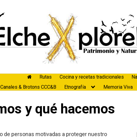
Rutas
Cocina y recetas tradicionales
Na
 Canales & Brotons CCC&B
Etnografía
Memoria Viva
mos y qué hacemos
o de personas motivadas a proteger nuestro