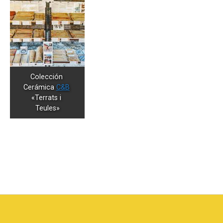
Colección 
Cerámica 
C&B
«Terrats i 
Teules»