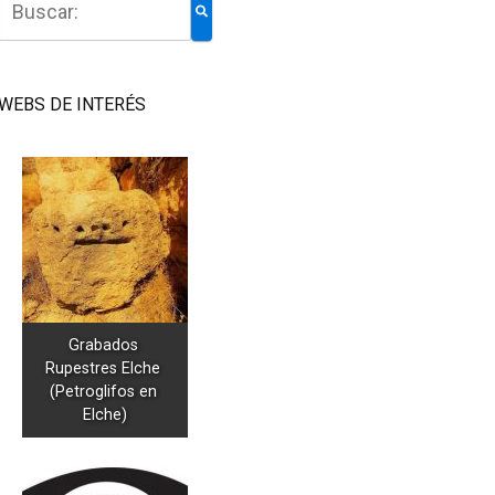
WEBS DE INTERÉS
Grabados 
Rupestres Elche 
(Petroglifos en 
Elche)