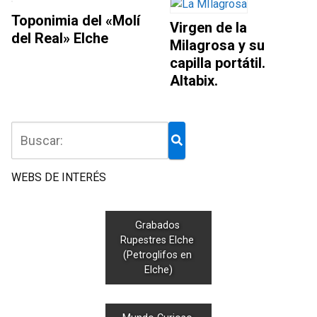
Toponimia del «Molí
Virgen de la
del Real» Elche
Milagrosa y su
capilla portátil.
Altabix.
WEBS DE INTERÉS
Grabados 
Rupestres Elche 
(Petroglifos en 
Elche)