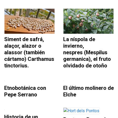
Siment de safrá,
La níspola de
alaçor, alazor o
invierno,
alassor (también
nespres (Mespilus
cártamo) Carthamus
germanica), el fruto
tinctorius.
olvidado de otoño
Etnobotánica con
El último molinero de
Pepe Serrano
Elche
Historia de un