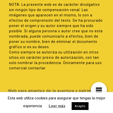
NOTA: La presente web es de carácter divulgativo
sin ningún tipo de compensación venal. Las
imágenes que aparecen en el mismo, lo son a
efectos de comprensión del texto. Se ha procurado
poner el origen y su autor siempre que ha sido
posible. Si alguna persona o autor cree que no esta
nombrada, puede comunicarlo a efectos, bien de
poner su nombre, bien de eliminar el documento
gráfico si es su deseo.
Como siempre se autoriza su utilización en otros
sitios sin carácter previo de autorización, con tan
solo nombrar la procedencia. Únicamente para uso
comercial contactar.
Web para amantes de la aventura y patrimonio
de Elche
Esta web utiliza cookies para asegurar que tengas la mejor
experiencia.
Leer más
Acepto