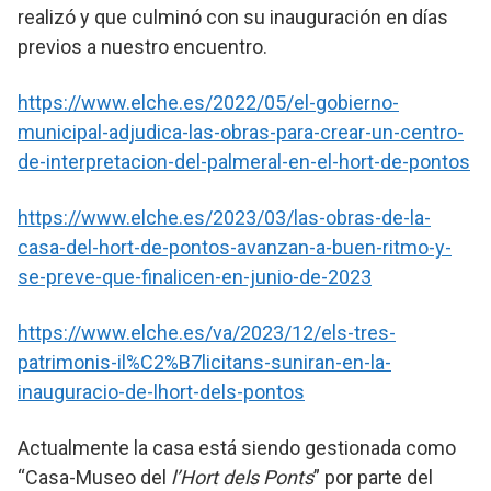
realizó y que culminó con su inauguración en días
previos a nuestro encuentro.
https://www.elche.es/2022/05/el-gobierno-
municipal-adjudica-las-obras-para-crear-un-centro-
de-interpretacion-del-palmeral-en-el-hort-de-pontos
https://www.elche.es/2023/03/las-obras-de-la-
casa-del-hort-de-pontos-avanzan-a-buen-ritmo-y-
se-preve-que-finalicen-en-junio-de-2023
https://www.elche.es/va/2023/12/els-tres-
patrimonis-il%C2%B7licitans-suniran-en-la-
inauguracio-de-lhort-dels-pontos
Actualmente la casa está siendo gestionada como
“Casa-Museo del
l’Hort dels Ponts
” por parte del