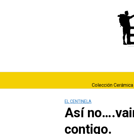
Saltar
al
contenido
Colección Cerámica
EL CENTINELA
Así no….vai
contigo.