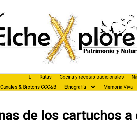
Rutas
Cocina y recetas tradicionales
Na
 Canales & Brotons CCC&B
Etnografía
Memoria Viva
nas de los cartuchos a