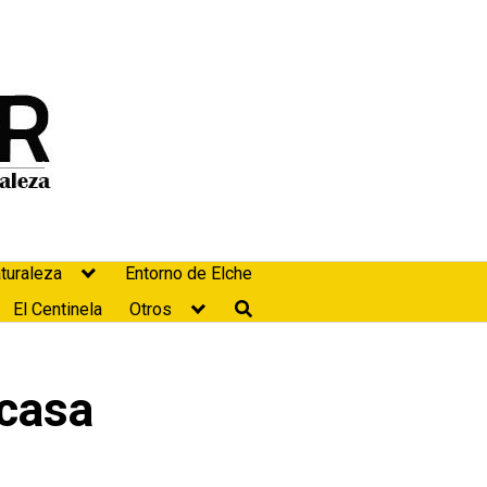
turaleza
Entorno de Elche
El Centinela
Otros
 casa