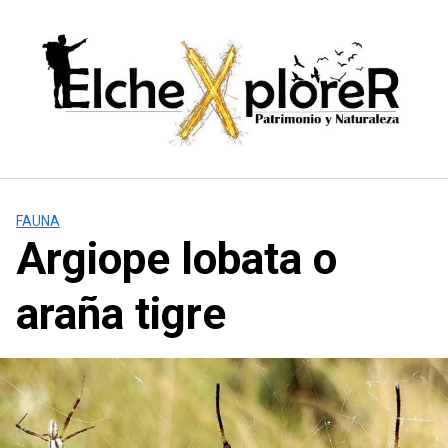
Saltar
al
contenido
FAUNA
Argiope lobata o
araña tigre