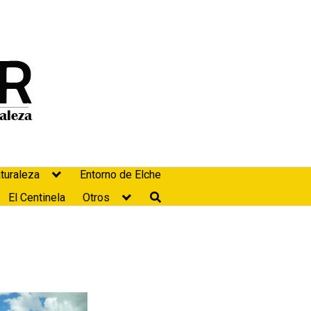
turaleza
Entorno de Elche
El Centinela
Otros