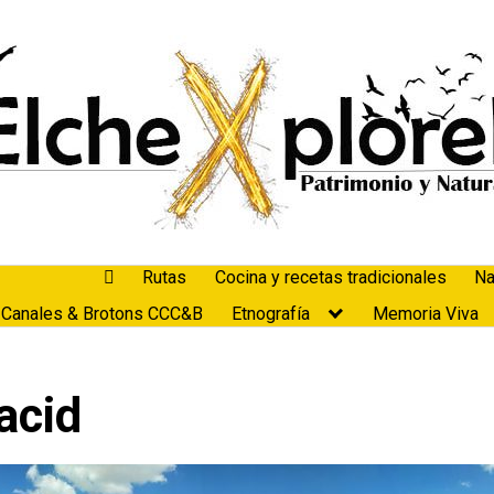
Rutas
Cocina y recetas tradicionales
Na
 Canales & Brotons CCC&B
Etnografía
Memoria Viva
acid