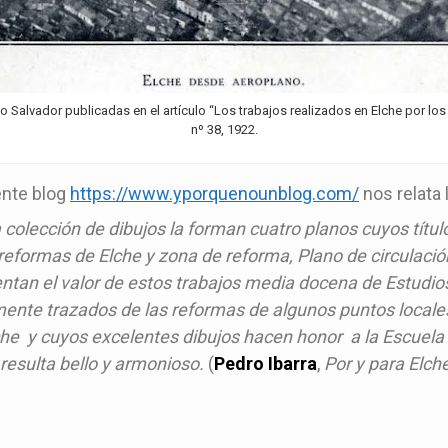
o Salvador publicadas en el artículo “Los trabajos realizados en Elche por los
nº 38, 1922.
ente blog
https://www.yporquenounblog.com/
nos relata 
 colección de dibujos la forman cuatro planos cuyos títu
eformas de Elche y zona de reforma, Plano de circulación 
an el valor de estos trabajos media docena de Estudios 
amente trazados de las reformas de algunos puntos locales
he y cuyos excelentes dibujos hacen honor a la Escuela 
 resulta bello y armonioso.
(
Pedro Ibarra
,
Por y para Elch