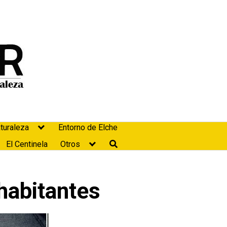
turaleza
Entorno de Elche
El Centinela
Otros
habitantes