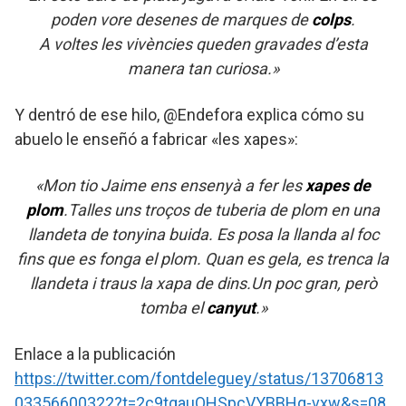
poden vore desenes de marques de
colps
.
A voltes les vivències queden gravades d’esta
manera tan curiosa.»
Y dentró de ese hilo, @Endefora explica cómo su
abuelo le enseñó a fabricar «les xapes»:
«Mon tio Jaime ens ensenyà a fer les
xapes de
plom
.Talles uns troços de tuberia de plom en una
llandeta de tonyina buida. Es posa la llanda al foc
fins que es fonga el plom. Quan es gela, es trenca la
llandeta i traus la xapa de dins.Un poc gran, però
tomba el
canyut
.»
Enlace a la publicación
https://twitter.com/fontdeleguey/status/13706813
03356600322?t=2c9tgauQHSpcVYBBHq-vxw&s=08