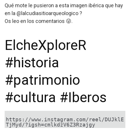
Qué mote le pusieron a esta imagen ibérica que hay
en la @lalcudiasitioarqueologico ?
Os leo en los comentarios 😜.
ElcheXploreR
#historia
#patrimonio
#cultura #Iberos
https://www.instagram.com/reel/DUJklE
TjMyd/?igsh=cmlkdzV6Z3Rzajgy