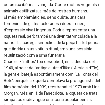
ceràmica ibèrica avançada. Conté motius vegetals i
animals estilitzats, a més de rostres humans.
El més emblemàtic és, sens dubte, una cara
femenina de galtes colorades i dues trenes,
d’expressió viva i ingenua. Podria representar una
xiqueta real, però també una divinitat vinculada a la
natura. La càrrega simbòlica de la peça ha fet pensar
que tindria un ús votiu o ritual, amb una possible
reutilització com a urna funerària.
Quan el ‘kálathos’ fou descobert, en la dècada del
1940, al solar de l’antiga ciutat d’Ílike (l’Alcúdia d’Elx),
la gent el batejà espontàniament com ‘La Tonta del
Bote’, perquè la xiqueta semblava la protagonista del
film homònim del 1939, reestrenat el 1970 amb Lina
Morgan. Més enllà de l’anècdota, la xiqueta de trets
simpàtics esdevingué una icona popular per als