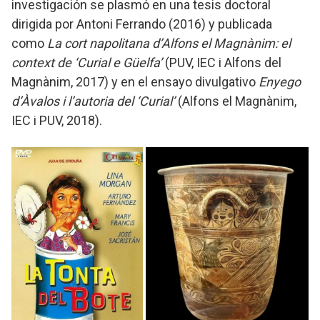
investigación se plasmó en una tesis doctoral
dirigida por Antoni Ferrando (2016) y publicada
como
La cort napolitana d’Alfons el Magnànim: el
context de ‘Curial e Güelfa’
(PUV, IEC i Alfons del
Magnànim, 2017) y en el ensayo divulgativo
Enyego
d’Àvalos i l’autoria del ‘Curial’
(Alfons el Magnànim,
IEC i PUV, 2018).