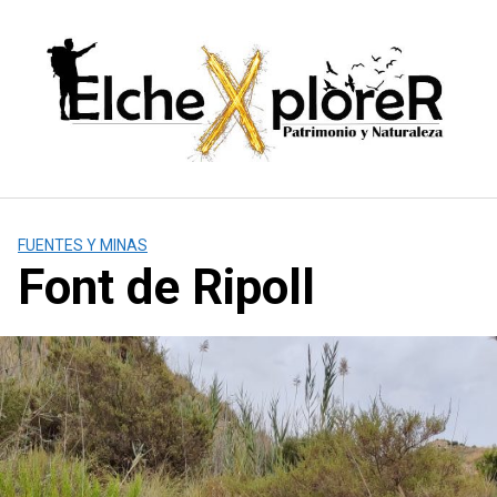
Saltar
al
contenido
FUENTES Y MINAS
Font de Ripoll