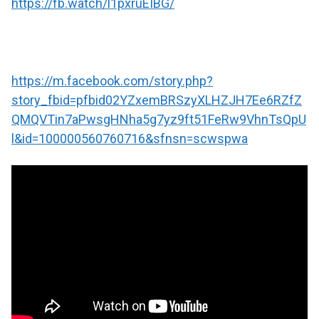
https://fb.watch/l1pxruEIBG/
https://m.facebook.com/story.php?
story_fbid=pfbid02YZxemBRSzyXLHZJH7Ee6RZfZ
QMQVTin7aPwsgHNha5g7yz9ft51FeRw9VhnTsQpU
l&id=100000560760716&sfnsn=scwspwa