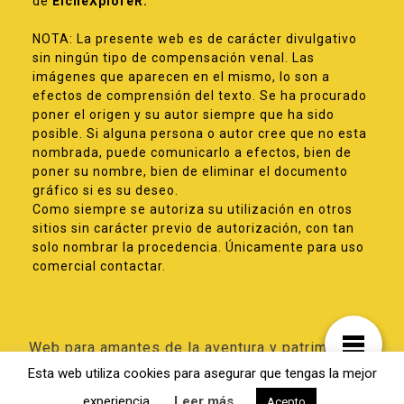
de
ElcheXploreR.
NOTA: La presente web es de carácter divulgativo
sin ningún tipo de compensación venal. Las
imágenes que aparecen en el mismo, lo son a
efectos de comprensión del texto. Se ha procurado
poner el origen y su autor siempre que ha sido
posible. Si alguna persona o autor cree que no esta
nombrada, puede comunicarlo a efectos, bien de
poner su nombre, bien de eliminar el documento
gráfico si es su deseo.
Como siempre se autoriza su utilización en otros
sitios sin carácter previo de autorización, con tan
solo nombrar la procedencia. Únicamente para uso
comercial contactar.
Web para amantes de la aventura y patrimonio
de Elche
Esta web utiliza cookies para asegurar que tengas la mejor
experiencia.
Leer más
Acepto