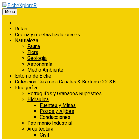
Saltar
al
Menu
contenido
Rutas
Cocina y recetas tradicionales
Naturaleza
Fauna
Flora
Geología
Astronomía
Medio Ambiente
Entorno de Elche
Colección Cerámica Canales & Brotons CCC&B
Etnografía
Petroglifos y Grabados Rupestres
Hidráulica
Fuentes y Minas
Pozos y Aljibes
Conducciones
Patrimonio Industrial
Arquitectura
Civil