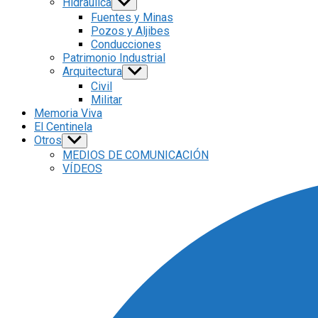
Hidráulica
Show
sub
Fuentes y Minas
menu
Pozos y Aljibes
Conducciones
Patrimonio Industrial
Arquitectura
Show
sub
Civil
menu
Militar
Memoria Viva
El Centinela
Otros
Show
sub
MEDIOS DE COMUNICACIÓN
menu
VÍDEOS