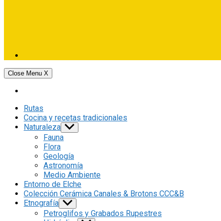
Close Menu
X
Rutas
Cocina y recetas tradicionales
Naturaleza
Show
sub
Fauna
menu
Flora
Geología
Astronomía
Medio Ambiente
Entorno de Elche
Colección Cerámica Canales & Brotons CCC&B
Etnografía
Show
sub
Petroglifos y Grabados Rupestres
menu